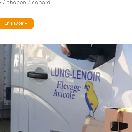
e / chapon / canard
En savoir +