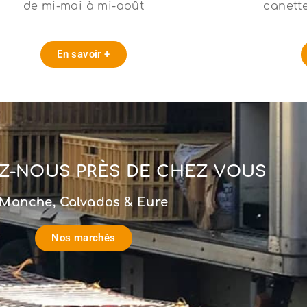
de mi-mai à mi-août
canett
En savoir +
Z-NOUS PRÈS DE CHEZ VOUS​
Manche, Calvados & Eure
Nos marchés