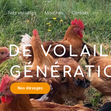
Nos volailles
Marchés
Contact
 DE VOLAI
3 GÉNÉRATI
Nos élevages