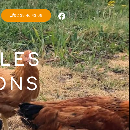
02 33 46 43 08
LLES
ONS