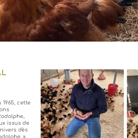
AL
 1965, cette
ions
 Rodolphe,
ux issus de
univers dès
odolphe. »